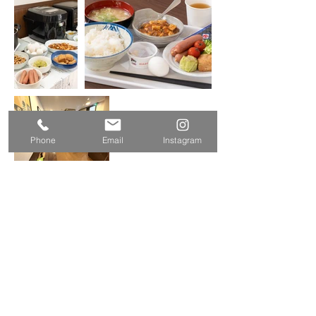
Phone
Email
Instagram
​※毎日の朝食は、この中から数種類のメニュー
で類提供します。
© 2023 DREAM ASIA Co,LTD.
宿泊約款・利用規約
​プライバシーポリシー
運営会社：DREAM ASIA株式会社 東京都大
田区蒲田4-23-14